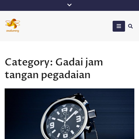
Skip
to
content
Oxalumny
Category:
Gadai jam
tangan pegadaian