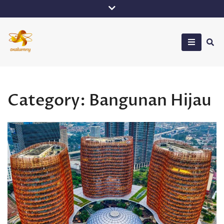
Skip
to
content
Oxalumny
Category:
Bangunan Hijau