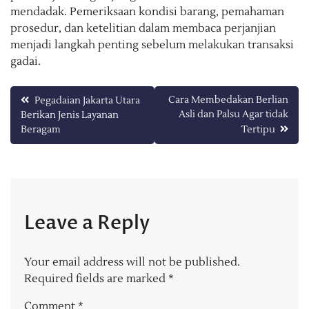
mendadak. Pemeriksaan kondisi barang, pemahaman
prosedur, dan ketelitian dalam membaca perjanjian
menjadi langkah penting sebelum melakukan transaksi
gadai.
Post
Cara Membedakan Berlian
Pegadaian Jakarta Utara
Asli dan Palsu Agar tidak
Berikan Jenis Layanan
navigation
Beragam
Tertipu
Leave a Reply
Your email address will not be published.
Required fields are marked
*
Comment
*