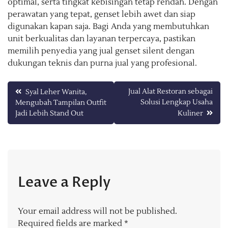
optimal, serta tingkat kebisingan tetap rendah. Dengan
perawatan yang tepat, genset lebih awet dan siap
digunakan kapan saja. Bagi Anda yang membutuhkan
unit berkualitas dan layanan terpercaya, pastikan
memilih penyedia yang jual genset silent dengan
dukungan teknis dan purna jual yang profesional.
Post
Jual Alat Restoran sebagai
Syal Leher Wanita,
Solusi Lengkap Usaha
Mengubah Tampilan Outfit
navigation
Jadi Lebih Stand Out
Kuliner
Leave a Reply
Your email address will not be published.
Required fields are marked
*