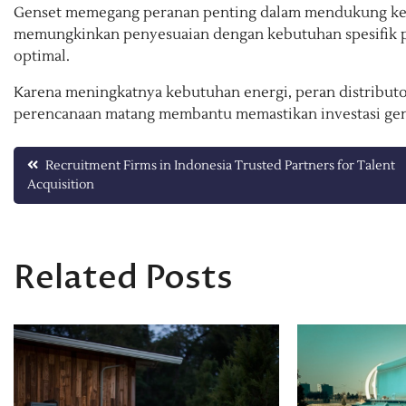
Genset memegang peranan penting dalam mendukung kebutu
memungkinkan penyesuaian dengan kebutuhan spesifik p
optimal.
Karena meningkatnya kebutuhan energi, peran distributor
perencanaan matang membantu memastikan investasi gen
Post
Recruitment Firms in Indonesia Trusted Partners for Talent
Acquisition
navigation
Related Posts