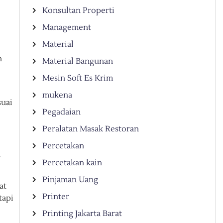
Konsultan Properti
Management
Material
h
Material Bangunan
Mesin Soft Es Krim
mukena
suai
Pegadaian
Peralatan Masak Restoran
Percetakan
a
Percetakan kain
Pinjaman Uang
at
Printer
tapi
Printing Jakarta Barat