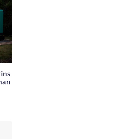
ins
han