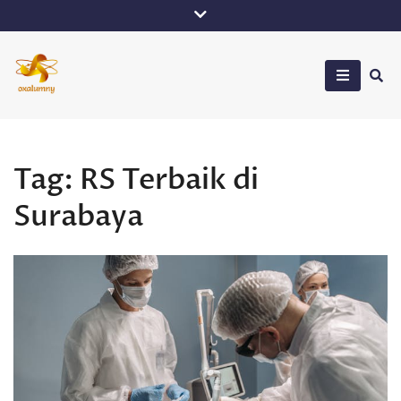
Skip
to
content
Oxalumny
Tag:
RS Terbaik di
Surabaya