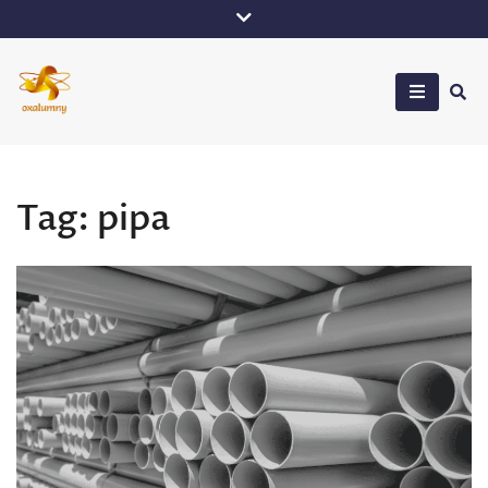
Skip
to
content
Oxalumny
Tag:
pipa