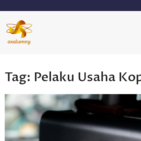
Skip
to
content
Oxalumny
Tag:
Pelaku Usaha Kop