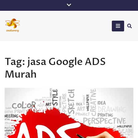
Skip
to
content
Oxalumny
Tag:
jasa Google ADS
Murah