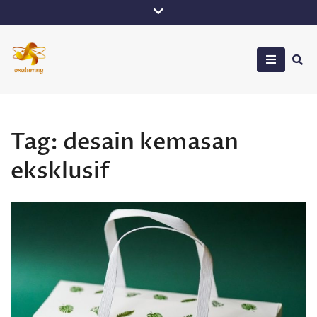
Skip
to
content
Oxalumny
Tag:
desain kemasan
eksklusif