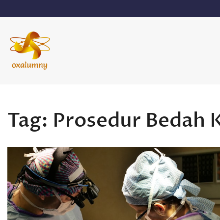
Skip
to
content
Oxalumny
Tag:
Prosedur Bedah K